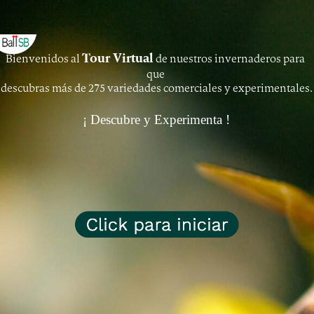
INSTRUCCIONES
INSTRUCCIONES
Tour Virtual
Bienvenidos al 
 de nuestros invernaderos para 
ÍNDICE
que 
descubras más de 275 variedades comerciales y experimentales.
¡ Descubre y Experimenta !
ÍNDICE
Aérea General
INVERNADERO M1
INVERNADERO M2