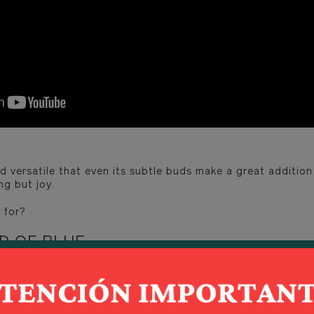
nd versatile that even its subtle buds make a great additio
ng but joy.
 for?
ND OF BLUE