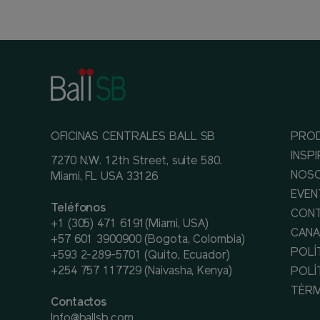
OFICINAS CENTRALES BALL SB
PRO
INSP
7270 N.W. 12th Street, suite 580.
NOS
Miami, FL USA 33126
EVEN
Teléfonos
CON
+1 (305) 471 6191(Miami, USA)
CANA
+57 601 3900900 (Bogota, Colombia)
POLÍ
+593 2-289-5701 (Quito, Ecuador)
+254 757 117729 (Naivasha, Kenya)
POLÍ
TÉRM
Contactos
Info@ballsb.com