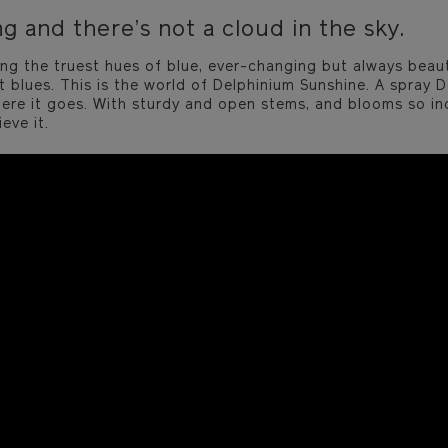
ng and there’s not a cloud in the sky.
ing the truest hues of blue, ever-changing but always beaut
t blues. This is the world of Delphinium Sunshine. A spray 
here it goes. With sturdy and open stems, and blooms so inc
eve it.