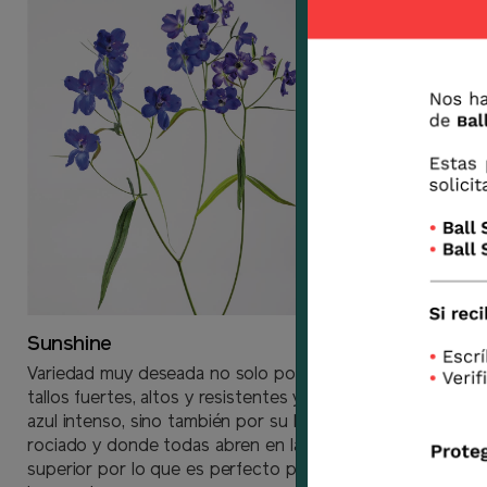
Sunshine
Variedad muy deseada no solo por sus
tallos fuertes, altos y resistentes y flores
azul intenso, sino también por su hábitat
rociado y donde todas abren en la parte
superior por lo que es perfecto para