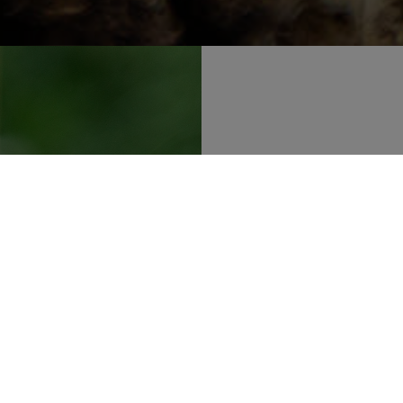
Los bulbos puede
siguiente. Cuando
reservas almacena
flores. Siendo ta
esperar el clima 