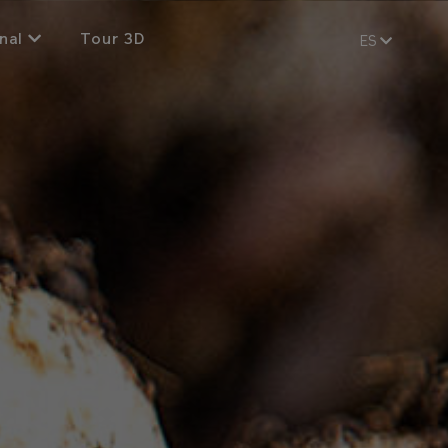
nal
Tour 3D
ES