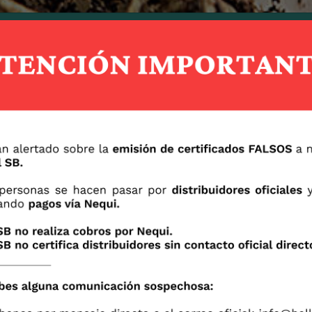
Bulbos
Fácil, audaz y
confiable