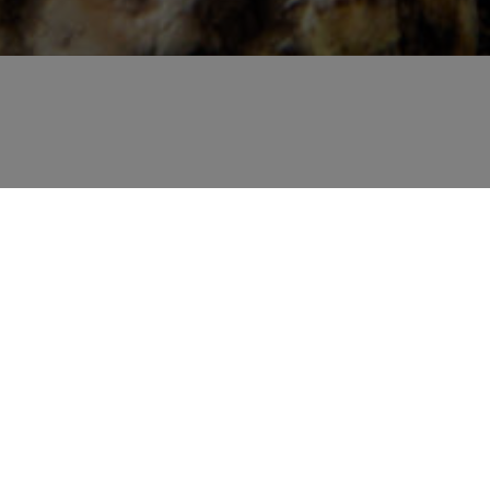
n almacenar energía de una temporada a la
 un bulbo comienza a crecer, utiliza estas
das para desarrollar raíces, brotes, hojas y
n autosuficiente, los bulbos no tienen que
o condiciones ideales del suelo ya que por