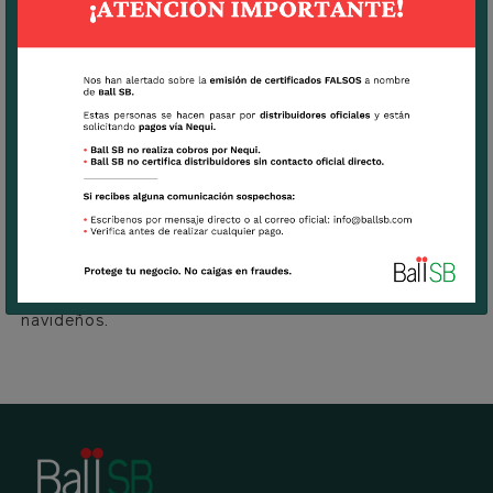
Como flor de acento: Gypsophila también puede
utilizarse como flor de acento en tus arreglos
navideños. Utilízala para resaltar otros elementos de
tu arreglo, como velas, adornos o frutas.
La Gypsophila es la flor perfecta para celebrar la
Blanca Navidad. Con sus delicadas flores en blanco
puro, te ayudará a crear arreglos navideños,
elegantes y sofisticados.
Visita nuestra página web para obtener más
información sobre Gypsophila y nuestra variedad
Polar Bear y cómo utilizarla en tus arreglos
navideños.