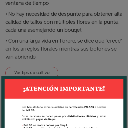
ventana de tiempo
• No hay necesidad de despunte para obtener alta
calidad de tallos con múltiples flores en la punta,
cada una asemejando un bouqet
• Con una larga vida en florero, se dice que “crece”
en los arreglos florales mientras sus botones se
van abriendo
Ver tips de cultivo
Colores (5)
Deep Rose, Deep Blue, White, Yellow (NEW), Jade
(NEW)
Descargar