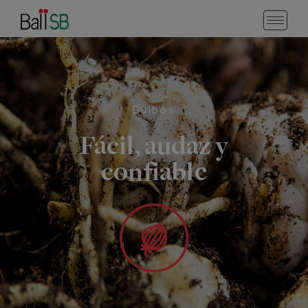
Bulbos
Fácil, audaz y
confiable