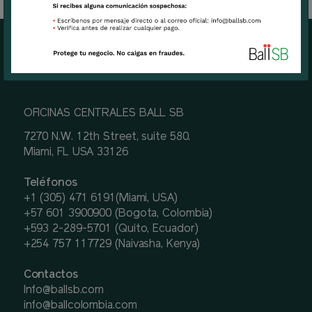
OFICINAS CENTRALES BALL SB
7270 N.W. 12th Street, suite 580.
Miami, FL USA 33126
Teléfonos
+1 (305) 471 6191(Miami, USA)
+57 601 3900900 (Bogota, Colombia)
+593 2-289-5701 (Quito, Ecuador)
+254 757 117729 (Naivasha, Kenya)
Contactos
Info@ballsb.com
info@ballcolombia.com