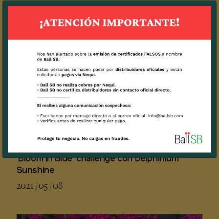
2021 / 03 / 03
'Bloom in Blue' challenge con Delphinium
Sunshine
2021 / 05 / 08