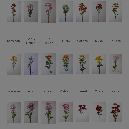
Berry
Pink
Terracota
Sirio
Corozo
Ruso
Eclipse
Brush
Touch
Suneye
Yuki
Tramontto
Vulcano
Camel
Oren
Pepa