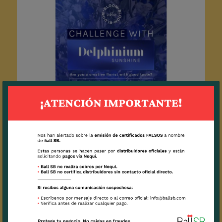
'Bloom in Blue' challenge con Delphinium
Sunshine
2021 / 05 / 08