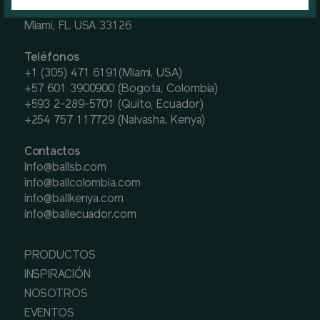
7270 N.W. 12th Street, suite 580.
Miami, FL USA 33126
Teléfonos
+1 (305) 471 6191(Miami, USA)
+57 601 3900900 (Bogota, Colombia)
+593 2-289-5701 (Quito, Ecuador)
+254 757 117729 (Naivasha, Kenya)
Contactos
Info@ballsb.com
info@ballcolombia.com
info@ballkenya.com
info@ballecuador.com
PRODUCTOS
INSPIRACIÓN
NOSOTROS
EVENTOS