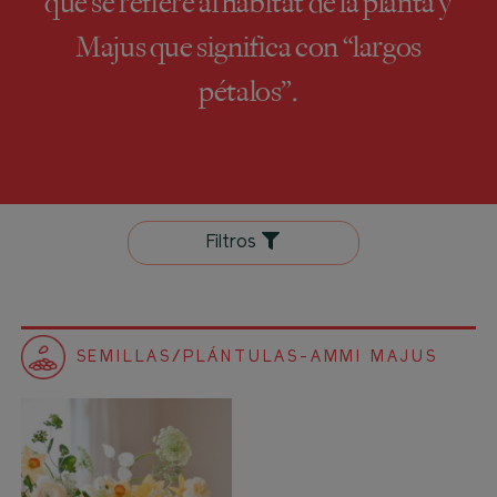
que se refiere al hábitat de la planta y
Majus que significa con “largos
pétalos”.
Filtros
SEMILLAS/PLÁNTULAS-AMMI MAJUS