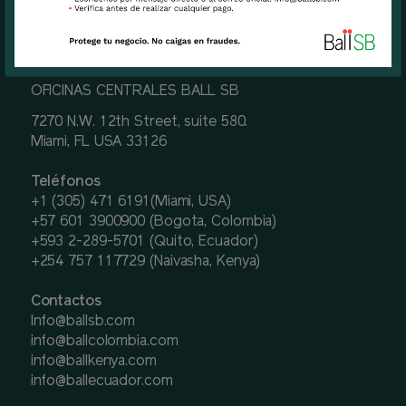
OFICINAS CENTRALES BALL SB
7270 N.W. 12th Street, suite 580.
Miami, FL USA 33126
Teléfonos
+1 (305) 471 6191(Miami, USA)
+57 601 3900900 (Bogota, Colombia)
+593 2-289-5701 (Quito, Ecuador)
+254 757 117729 (Naivasha, Kenya)
Contactos
Info@ballsb.com
info@ballcolombia.com
info@ballkenya.com
info@ballecuador.com